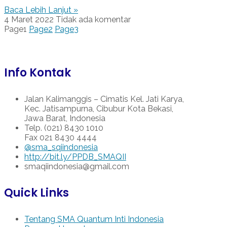
Baca Lebih Lanjut »
4 Maret 2022
Tidak ada komentar
Page
1
Page
2
Page
3
Info Kontak
Jalan Kalimanggis – Cimatis Kel. Jati Karya,
Kec. Jatisampurna, Cibubur Kota Bekasi,
Jawa Barat, Indonesia
Telp. (021) 8430 1010
Fax 021 8430 4444
@sma_sqiindonesia
http://bit.ly/PPDB_SMAQII
smaqiindonesia@gmail.com
Quick Links
Tentang SMA Quantum Inti Indonesia