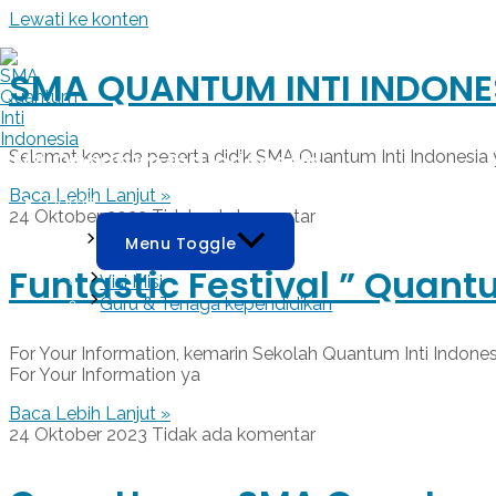
Lewati ke konten
SMA QUANTUM INTI INDONES
SMA Quantum Inti Indonesia
Selamat kepada peserta didik SMA Quantum Inti Indonesia ya
Baca Lebih Lanjut »
Home
24 Oktober 2023
Tidak ada komentar
Profil
Menu Toggle
Funtastic Festival ” Quan
Visi Misi
Guru & Tenaga kependidikan
PPDB
For Your Information, kemarin Sekolah Quantum Inti Indon
For Your Information ya
Baca Lebih Lanjut »
24 Oktober 2023
Tidak ada komentar