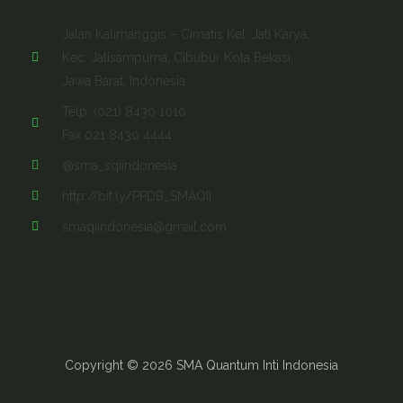
Jalan Kalimanggis – Cimatis Kel. Jati Karya,
Kec. Jatisampurna, Cibubur Kota Bekasi,
Jawa Barat, Indonesia
Telp. (021) 8430 1010
Fax 021 8430 4444
@sma_sqiindonesia
http://bit.ly/PPDB_SMAQII
smaqiindonesia@gmail.com
Copyright © 2026 SMA Quantum Inti Indonesia