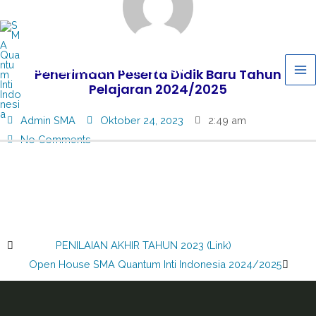
Ma
Lewati
ke
Me
konten
SMA Quantum Inti Indonesia
Penerimaan Peserta Didik Baru Tahun
Pelajaran 2024/2025
Admin SMA
Oktober 24, 2023
2:49 am
No Comments
Prev
Next
Previous
PENILAIAN AKHIR TAHUN 2023 (Link)
Next
Open House SMA Quantum Inti Indonesia 2024/2025