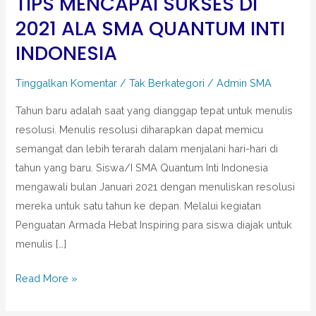
TIPS MENCAPAI SUKSES DI
SUKSES
2021 ALA SMA QUANTUM INTI
DI
2021
INDONESIA
ALA
SMA
Tinggalkan Komentar
/
Tak Berkategori
/
Admin SMA
QUANTUM
Tahun baru adalah saat yang dianggap tepat untuk menulis
INTI
resolusi. Menulis resolusi diharapkan dapat memicu
INDONESIA
semangat dan lebih terarah dalam menjalani hari-hari di
tahun yang baru. Siswa/I SMA Quantum Inti Indonesia
mengawali bulan Januari 2021 dengan menuliskan resolusi
mereka untuk satu tahun ke depan. Melalui kegiatan
Penguatan Armada Hebat Inspiring para siswa diajak untuk
menulis […]
Read More »