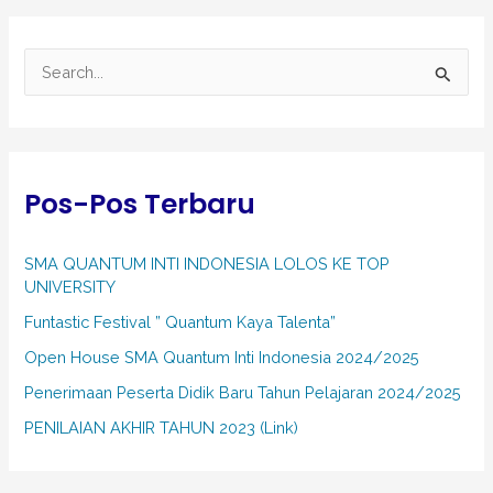
C
a
r
i
Pos-Pos Terbaru
u
n
SMA QUANTUM INTI INDONESIA LOLOS KE TOP
t
UNIVERSITY
u
Funtastic Festival ” Quantum Kaya Talenta”
k
Open House SMA Quantum Inti Indonesia 2024/2025
:
Penerimaan Peserta Didik Baru Tahun Pelajaran 2024/2025
PENILAIAN AKHIR TAHUN 2023 (Link)