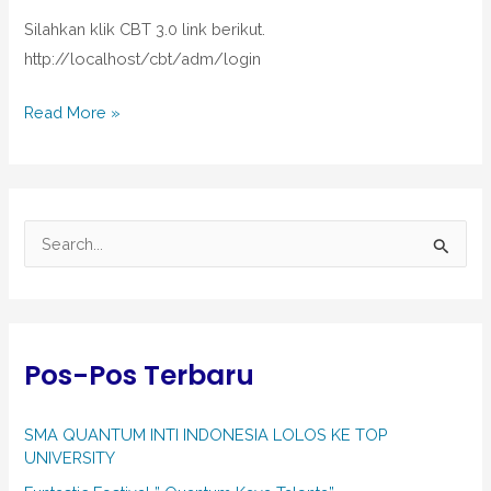
Silahkan klik CBT 3.0 link berikut.
http://localhost/cbt/adm/login
Read More »
C
a
r
i
Pos-Pos Terbaru
u
n
SMA QUANTUM INTI INDONESIA LOLOS KE TOP
t
UNIVERSITY
u