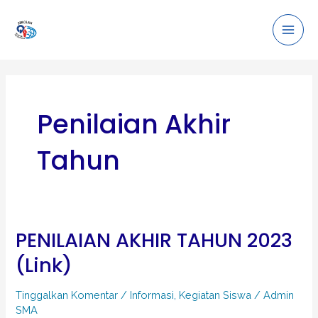
Mai
Lewati
ke
SMA Quantum Inti Indonesia
Men
konten
Penilaian Akhir
Tahun
PENILAIAN AKHIR TAHUN 2023
PENILAIAN
AKHIR
(Link)
TAHUN
2023
Tinggalkan Komentar
/
Informasi
,
Kegiatan Siswa
/
Admin
SMA
(Link)