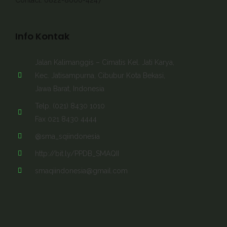
Contact: 0822-8000-4247
Info Kontak
Jalan Kalimanggis – Cimatis Kel. Jati Karya,
Kec. Jatisampurna, Cibubur Kota Bekasi,
Jawa Barat, Indonesia
Telp. (021) 8430 1010
Fax 021 8430 4444
@sma_sqiindonesia
http://bit.ly/PPDB_SMAQII
smaqiindonesia@gmail.com