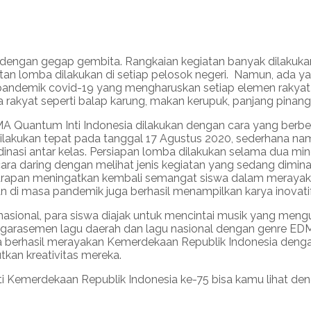
 dengan gegap gembita. Rangkaian kegiatan banyak dilakukan
atan lomba dilakukan di setiap pelosok negeri. Namun, ada 
ah pandemik covid-19 yang mengharuskan setiap elemen rakya
rakyat seperti balap karung, makan kerupuk, panjang pinang 
A Quantum Inti Indonesia dilakukan dengan cara yang berbe
ilakukan tepat pada tanggal 17 Agustus 2020, sederhana nam
nasi antar kelas. Persiapan lomba dilakukan selama dua 
ara daring dengan melihat jenis kegiatan yang sedang dimin
apan meningatkan kembali semangat siswa dalam merayaka
 di masa pandemik juga berhasil menampilkan karya inovat
nasional, para siswa diajak untuk mencintai musik yang men
rasemen lagu daerah dan lagu nasional dengan genre EDM. 
 berhasil merayakan Kemerdekaan Republik Indonesia denga
kan kreativitas mereka.
i Kemerdekaan Republik Indonesia ke-75 bisa kamu lihat de