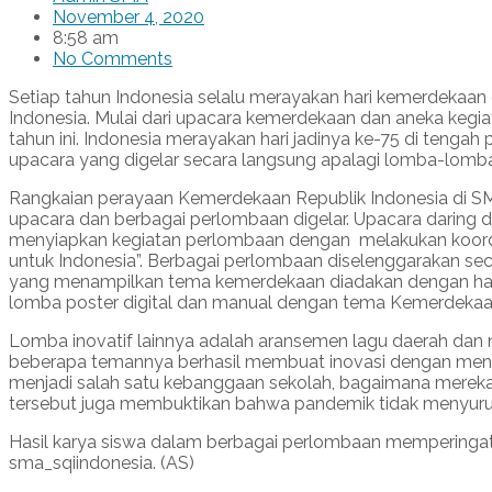
November 4, 2020
8:58 am
No Comments
Setiap tahun Indonesia selalu merayakan hari kemerdekaan
Indonesia. Mulai dari upacara kemerdekaan dan aneka kegi
tahun ini. Indonesia merayakan hari jadinya ke-75 di teng
upacara yang digelar secara langsung apalagi lomba-lomba 
Rangkaian perayaan Kemerdekaan Republik Indonesia di SM
upacara dan berbagai perlombaan digelar. Upacara daring d
menyiapkan kegiatan perlombaan dengan melakukan koordi
untuk Indonesia”. Berbagai perlombaan diselenggarakan sec
yang menampilkan tema kemerdekaan diadakan dengan har
lomba poster digital dan manual dengan tema Kemerdekaan
Lomba inovatif lainnya adalah aransemen lagu daerah dan 
beberapa temannya berhasil membuat inovasi dengan menga
menjadi salah satu kebanggaan sekolah, bagaimana mereka
tersebut juga membuktikan bahwa pandemik tidak menyurut
Hasil karya siswa dalam berbagai perlombaan memperingat
sma_sqiindonesia. (AS)