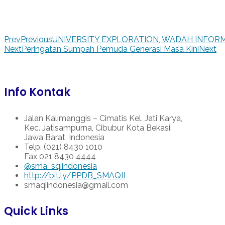
Prev
Previous
UNIVERSITY EXPLORATION, WADAH INFORM
Next
Peringatan Sumpah Pemuda Generasi Masa Kini
Next
Info Kontak
Jalan Kalimanggis – Cimatis Kel. Jati Karya,
Kec. Jatisampurna, Cibubur Kota Bekasi,
Jawa Barat, Indonesia
Telp. (021) 8430 1010
Fax 021 8430 4444
@sma_sqiindonesia
http://bit.ly/PPDB_SMAQII
smaqiindonesia@gmail.com
Quick Links